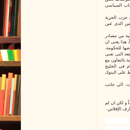
قطاب السياسى
، حزب الحرية
س الذى عين
لية من مصادر
ليار دولار ممول محلياً، هذا يعنى ان
ضها للحكومة.
عة التى تعنى
 بالتعاون مع
م فى الخليج
ط على البنوك
ت، الى جانب
ً
و لكن ان لم
ارف الإفلاس.