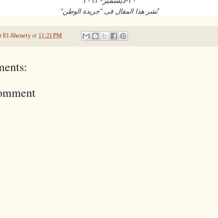
٣٠
-
ديسمبر
- ٢٠١
٢
نُشر هذا المقال فى "جريدة الوطن"
 El-Shenety
at
11:21 PM
ents:
Comment