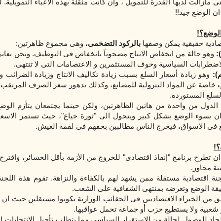
تى مازالت لديها القدرة للتمويل ، وان كانت مثقلة بهذه الأعباء التمويلية.
ان الوضع جيد!!
لوضع؟!
صادية حقيقية يمكن وصفها
بالركود التضخمى
، وهى مجموع ظاهرتين:
:
وهو حالة من انخفاض الانتاج مصحوباً بانخفاض فى التوظيف. ونحن نعان
الاضطرابات السياسية وخوف المستثمرين و الاعتصامات التى لا تنتهى.
):
وهو زيادة أسعار السلع بسبب زيادة تكاليف الانتاج وزيادة الضرائب و
خاصة
عن
المواد البترولية للمصانع، وكذلك تدهور سعر الصرف
المرتقب
م
لسلع المستوردة.
 الدول من واحدة من هاتين الظاهرتين، ولكن حينما يجتمعان يتأزم الوض
 يسوء الوضع بشكل كبير ويتحول الى "ثورة جياع"، حيث تستمر الاسعار
 فى الاسواق، فيخرج الناس مطالبين بحقهم فى لقمة العيش.
؟!
ان
تطرح
برنامج "إنقاذ اقتصادى" للخروج من الأزمة بأقل الخسائر، واقترح
تة محاور.
نة اقتصادية مستقلة ممن يشهد لهم بالكفاءة والنزاهة. تقوم هذة اللجنة 
ة الوضع وتعرضه بمنتهى الشفافية على الشعب.
يق من الخبراء الاقتصاديين فى الحقائب الوزارية يكونوا مستقلين حيث ان ق
 شعبية ولا يستطيع حزب أو جماعة تحمل عواقبها.
جاد للوصول لحالة من الاستقرار السياسى مما يتطلب تأجيل الانتخابات ال