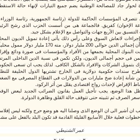
لحوار جاد للمصالحة الوطنية يضم جميع التيارات لإنهاء حالة الاست
.
)
 تتصرف المؤسسات الحاكمة للدولة
رئاسة الجمهورية، رئاسة الوزراء
.
(
عة الإخوان
كفريق
فالجماعة هى من أسست الحزب الذى رشح الرئي
التنسيق بين الأربع جهات والتواصل مع الإعلام بشكل جيد.
 إجراءات لانعاش السوق وعلى رأس ذلك يأتى إعادة تمويل الديون المح
خارجية. حيث أن إجمالى الدين حوالى 200 مليار دولار، منه 170 م
مت البنوك المحلية بجمعها من الأفراد والمؤسسات فى صورة ودائع وإقرا
من فى حجم أجمالى الديون، ولكن تكمن فى نسبة الدين الداخلى المرتف
وك بتمويل الشركات والافراد بالشكل الكافى. لذلك يجب ان تسعى الحكومة
رح سندات حكومية دولارية فى الخارج تشتريها الدول الحليفة للنظا
ن شأنة إعادة ضخ مليارات من الدولارات فى القطاع المصرفى مع الضغ
ط الإقراض لإحداث رواج اقتصادى يقلل من أثر الركود.
ل هذا الوضع، يجب تأجيل العمل بقانون الضرائب الجديد لبعض الوق
 الصرف ثم تثبيته حتى تتوقف حالة القلق وظاهرة الدولرة.
حب ان أشير الى ان الوضع الذى وصلنا اليه هو وضع حرج ولكنه ليس إفلاسا
طوات فعلية خلال الأسابيع القليلة القادمة قد تكون البلد بالفعل على مش
عمر الشنيطي