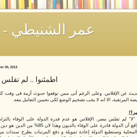
Omar El-Shenety - عمر الشنيطي
r 30, 2012
اطمئنوا .. لم تفلس
حديث عن الإفلاس. وعلى الرغم أنى ممن توقعوا حدوث أزمة فى وقت كا
.
ة المرتقبة، الا انه لا
يجب
تضخيم الوضع لكى
نحسن
التعامل معه
ر؟!
ع "لا" لم تفلس مصر. الإفلاس هو عدم قدرة الدولة على الوفاء بالتزاما
والمرتبات. الواقع أن الدولة قادرة على الوفاء بالديون وهذ
حلية وتستطيع الدولة إعادة تمويلة و
دفع المرتبات بطرح سندات مر