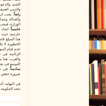
الشئ والدعوة 
والدينى العنيفة
رابعاً
: يجب ان
والعدالة وجما
الوزارة. فيجب 
خامساً
: اتخاذ
هذا المبلغ قا
الخطورة لا تك
عدم قيام البن
الرئاسة فى ط
والغرب. هذا م
للتوسع فى نشا
سادساً
: فى ظ
ضرورة خفض سعر
فى النهاية، أ
تتخذ الحكومة خ