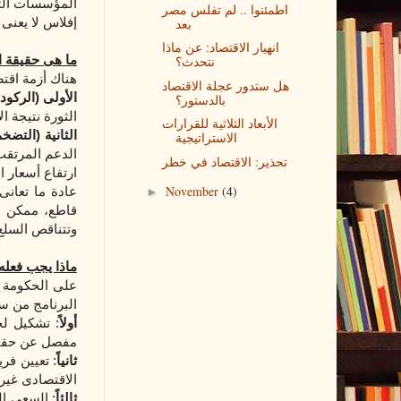
المؤسسات
ال
اطمئنوا .. لم تفلس مصر
إفلاس لا يعنى 
بعد
انهيار الاقتصاد: عن ماذا
ما هى حقيقة ا
نتحدث؟
هناك أزمة اقت
هل ستدور عجلة الاقتصاد
الأولى
(الركود)
بالدستور؟
الثورة نتيجة 
الأبعاد الثلاثية للقرارات
الثانية (التضخم
الاستراتيجية
الدعم
المرتقب
تحذير: الاقتصاد في خطر
ارتفاع أسعار ا
November
(4)
عادة ما تعانى
►
قاطع، ممكن ان
وتتناقص السلع
ماذا يجب فعله
على الحكومة 
البرنامج من س
أولاً
: تشكيل لج
مفصل عن حقيق
ثانياً
: تعيين فر
الاقتصادى غير
ثالثاً
: السعى ال