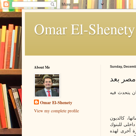
About Me
Sunday, Decembe
 مصر بعد
ن يتحدث فيه
Omar El-Shenety
View my complete profile
تها، كالديون
ا لان 85% من الدين هو دين داخلى للبنوك
ة أخرى لهذه