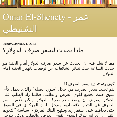
Omar El-Shenety - عمر
الشنيطي
Sunday, January 6, 2013
ماذا يحدث لسعر صرف الدولار؟
مما لا شك فيه ان الحديث عن سعر صرف الدولار أمام الجنية هو
حديث الساعة حيث تتناثر الشائعات عن توقعات بانهيار الجنية أمام
الدولار.
كيف يتم تحديد سعر الصرف؟!
يتم تحديد سعر الصرف من خلال "سوق العملة" والذى يعمل كأى
سوق حيث يخضع لقوى العرض والطلب، فكلما زاد الطلب على
الدولار، يفترض ان يرتفع سعر صرف الدولار. ولكن لأهمية سعر
الصرف
في
الحياة الاقتصادية، يتدخل البنك المركزى فى السوق
حتى يحافظ على استقراره. وينتهج البنك المركزى سياسة "التعويم
المُدار"، أى انه يترك السوق لقوى العرض والطلب ولكن يتدخل