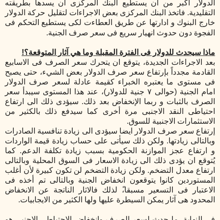
الدولار أكبر من ان يستطيع البنك المركزى ان يسدها بطريقته
التقليدية.
فاتخذ البنك المركزى بعض الاجراءات لتقليل حركة الدولار
خارج البنوك
و ادارتها عن طريق العطاءت
لكى يستطيع التحكم فى
الفجوة دون حدوث انهيار سريع فى سعر صرف الجنية.
ماذا سيحدث للدولار فى الفترة المقبلة
وما هي آثار المتوقعة؟!
بعد الاجراءات الجديدة، يتوقع ان يتحرك سعر الصرف فى الاسابيع
القادمة
مجدداً
بإرتفاع
سعر صرف الدولار
بعض الشيء
،
حتى
يصبح
فى مستوى ما يعتبره الخبراء كقيمة عادلة لسعر صرف الدولار
امام الجنية
(حوالى
٧
جنية للدولار)، عند هذا المستوى سيبدأ سعر
الصرف بالثبات
و ربما
الإنخفاض
بعد
ذلك
. سيؤدى ذلك الى ارتفاع
احتياطى النقد الاجنبى مرة أخرى كما سيدفع ذلك بالكثير من
الاستثمارات الاجنبية للسوق.
إرتفاع
سعر صرف الدولار ايضا سيؤدى الى زيادة تنافسية الصادرات
وبالتالى زيادت
ها
. ولكن ذلك سيأتى على حساب زيادة قيمة الواردات
و ارتفاع عجز الموازنة الحكومية بسبب زيادة تكلفة الدعم. كما
يُتوقع ان يؤدى ذلك الى زيادة الاسعار فى السوق المحلية وبالتالى
ارتفاع معدل التضخم. ولكن زيادة التضخم لن تكون كبيرة لأن أغلب
المستوردين كانوا يتوقعون انخفاض الجنية وبالتالى تم أخذه فى
الاعتبار فى التسعير مسبقا،ً لذلك فالاثار الناتجة عن الانخفاض
المحدود هى آثار يمكن السيطرة عليها ولها الكثير من الايجابيات.
فى النهاية، ما حدث لسعر الصرف وانخفاض الاحتياطى الاجنبى هو