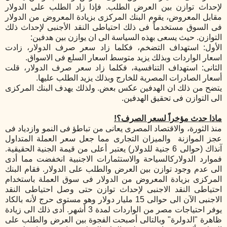
لإحداث توازن بين العرض الطلب. فإذا زاد الطلب على الدولار
مقابل المعروض، يقوم البنك المركزى بزيادة المعروض من الدولار
فى السوق مستخدماً فى ذلك احتياطى النقد الأجنبى لإحداث ذلك
التوازن. حيث يسعى بهذه السياسة الى ان يوازن بين هدفين:
الأول: استهداف التضخم، فكلما زاد
سعر صرف الدولار، زادت
اسعار الواردات وبذلك يزيد متوسط اسعار السلع فى الاسواق.
الثانى: استهداف التنافسية، فكلما زاد
سعر صرف الدولار، قلت
أسعار الصادرات المصرية للخارج وبذلك يزيد الطلب عليها.
يتضح من ذلك ان الهدفين عكس بعض. ولذلك يهدف البنك المركزى
الى التوازن فى تحقيق الهدفين.
ماذا حدث مؤخراً لسعر الصرف؟!
منذ الثورة، والاقتصاد المصرى يعانى من تباطؤ فى النمو وازدياد فى
عجز الموازنة
والميزان التجارى مما جعل سعر العملة المتداول
آنذاك (حوالى 6 جنية للدولار) يعتبر
أعلى
من قيمة الجنية الحقيقية.
فموارد الدولاركالسياحة والاستثمارات الاجنبية انخفضت مما أدى
الى عدم وجود توازن بين العرض والطلب على الدولار. فقام البنك
المركزى بزيادة المعروض من الدولار فى سوق العملة باستخدام
احتياطى النقد الاجنبى لإحداث توازن حتى وصل احتياطى النقد
الاجنبى الآن الى حوالى 15 مليار دولار وهو مستوى حرج لأنه بالكاد
يوفر احتياجات مصر من الواردات لمدة 3 أشهر. أدى
ذلك
الى زيادة
ظاهرة "الدولرة" وبالتالى أصبحت الفجوة بين العرض والطلب على