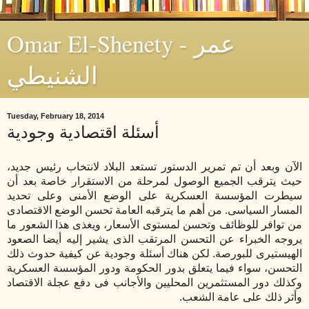
Omar El-Shenety - عمر
الشنيطي
Tuesday, February 18, 2014
أسئلة اقتصادية وجودية
الآن وبعد أن تم تمرير الدستور تستعد البلاد لانتخاب رئيس جديد،
حيث يترقب الجميع الوصول لمرحلة من الاستقرار خاصة بعد أن
سيطرت المؤسسة العسكرية على الوضع الأمنى وعلى تحديد
المسار السياسى. من أهم ما يترقبه العامة تحسن الوضع الاقتصادى
من توافر للوظائف وتحسن لمستوى الأسعار، ويغذى هذا الشعور ما
يروجه الخبراء عن التحسن المرتقب الذى يشير إليه أيضا الصعود
الهيستيرى للبورصة. لكن هناك أسئلة وجودية عن كيفية حدوث ذلك
التحسن، سواء فيما يتعلق بدور الحكومة ودور المؤسسة العسكرية
وكذلك دور المستثمرين المحليين والأجانب فى دفع عجلة الاقتصاد
وأثر ذلك على عامة الشعب.