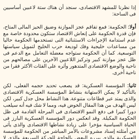
إذا نظرنا للمشهد الاقتصادى، سنجد أن هناك ستة لاعبين أساسيين
فى الساحة:
أولا:
الحكومة: فمع تفاقم عجز الموازنة وضيق الحيز المالى المتاح،
فإن قدرة الحكومة على إنعاش الاقتصاد ستكون محدودة خاصة مع
عدم استدامة الإجراءات الاستثنائية التى تستخدمها الحكومة حاليا
من مساعدات خليجية وفك لوديعة حرب الخليج لتمويل سياستها
التوسعية. كما أن الحكومة ستواجه معضلة التعامل مع الدعم فى
ظل عجز موازنة كبير وتركيز اللاعبين الآخرين على مصالحهم من
ناحية والوضع الاقتصادى المتدهور وأثره على الفئات الأكثر فقرا من
ناحية أخرى.
ثانيا:
المؤسسة العسكرية: قد يصعب تحديد حجمه الفعلى، لكن
بالتأكيد لا يمكن الاستهانة بنشاط المؤسسة العسكرية الاقتصادى
والذى يمتد عبر قطاعات متنوعة. هذا النشاط محل جدل كبير، لكن
ليس الهدف من هذا المقال الخوض فيه، ومما لا شك فيه أنه سيلعب
دورا كبيرا فى دفع النمو الاقتصادى فى المرحلة القادمة فى ظل
الحكومة المكبلة. وقد انعكس دور المؤسسة العسكرية البارز فى
الحياة السياسية مؤخرا على زيادة نشاطها الاقتصادى والذى يأتى
من أمثلته إسناد مشروعات بالأمر المباشر من الحكومة للمؤسسة
العسكرية والذى يبرره البعض بالحاجة للحركة السريعة والذى لا