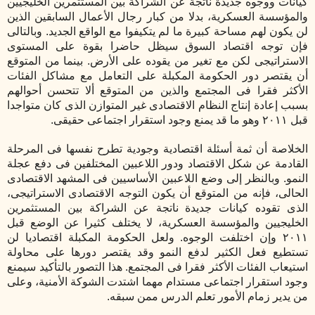
كيانات ووجوه جديدة ناتجة عن الشراكة بين المستثمرين الخليجيين
والمؤسسة العسكرية، بدلا من كبار رجال الأعمال السابقين الذين
لن يكون لهم مساحة كبيرة ما لم يتكيفوا مع الواقع الجديد. وبالتالى
فإن توجه اقتصاد السوق سيظل حاضرا بقوة على المستوى
الاستراتيجى لكن مع تغير من يقوده على الأرض. بينما من المتوقع
أن يقتصر دور الحكومة المكبلة على التعامل مع مشاكل الفئات
الأكثر فقرا فى المجتمع والذين من المتوقع ألا تتحسن أحوالهم
بسبب إعادة إنتاج النظام الاقتصادى غير المتوازن الذى كان متواجدا
قبل ٢٠١١ وهو ما قد يمنع وجود استقرار اجتماعى حقيقى.
الخلاصة أن ثمة أسئلة اقتصادية وجودية تطرح نفسها فى المرحلة
القادمة عن شكل الاقتصاد ودور اللاعبين المختلفين فى دفع عجلة
النمو. وبالنظر إلى وضع اللاعبين الأساسيين فى المشهد الاقتصادى
الحالى، فإنه من المتوقع أن يكون التوجه الاقتصادى الاستراتيجى،
الذى تقوده كيانات جديدة ناتجة عن الشراكة بين المستثمرين
الخليجيين والمؤسسة العسكرية، لا يختلف كثيرا عن الوضع قبل
٢٠١١ وإن اختلفت الوجوه. ولعل الحكومة المكبلة اقتصاديا لن
تستطيع فعل الكثير لدفع النمو وقد يقتصر دورها على محاولة
استيعاب الفئات الأكثر فقرا فى المجتمع. هذا التصور بالتأكيد سيمنع
وجود استقرار اجتماعى مستدام مهما اشتدت الشوكة الأمنية، وعلى
من يدير زمام الأمور تعلم الدرس ممن سبقه.