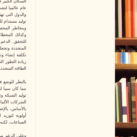
السكان الكبير ف
عام عالميا لتش
والدول التى ته
توليد مستدام لل
ومخاطر المحطا
وكذلك المحطات
للتحقق. الدعم
المتجددة وتجعله
تكلفة إنشاء وت
زيادة التطور ال
الطاقة المتجددة
مما كان سببا ل
توليد الشبكة و
أولوية لتوريد
الصناعات، لكنه
وعلى الرغم من