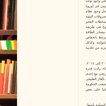
 على وجود توجه
ومى فى أوروبا
أجل وجود نظام
حروقات البيئية
بمحطات الفحم
موح فى طريقه
مصادر الطاقة
فيرتبط بانخفاض
لمولدة، وكذلك
يزيد من جاذبية
بالنظر للوضع فى مصر، نجد أن مصر عانت من انقطاعات متكررة للكهرباء فى الفترة من ٢٠١١ إلى ٢٠١٤،
اء، زادت قدرة
اريخى مع إحدى
عن طريق محطات تعمل بالغاز الطبيعى
قارب ١٠ مليارات دولار. كما وضعت الحكومة
لبيا على بعض
مولدة بأسعار