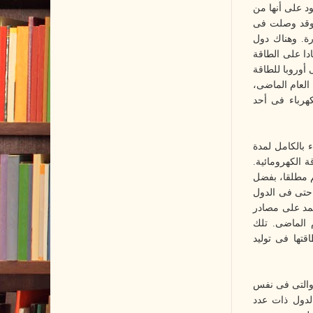
ود على أنها من
هرباء العام الماضى، وقد وصلت فى
جاورة. وهناك دول
يسلندا، اعتمادا على الطاقة
ى أوروبا للطاقة
 العام الماضى،
كهرباء فى أحد
 بالكامل لمدة
 الكهرومائية.
حم مطلقا، بفضل
 حتى فى الدول
تمد على مصادر
هرباء بالكامل لمدة ٧٥ يوما فى العام الماضى. تلك
اقتها فى توليد
 والتى فى نفس
الدول ذات عدد