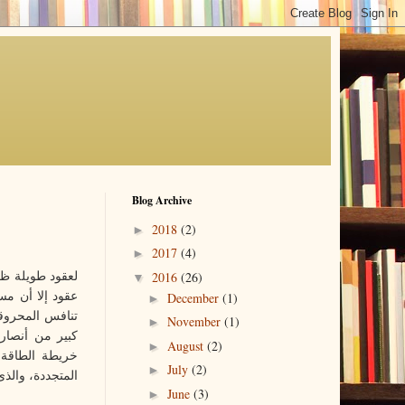
Blog Archive
2018
(2)
►
2017
(4)
►
2016
(26)
لعقود طويلة ظل
▼
December
(1)
عقود إلا أن مس
►
تنافس المحروق
November
(1)
►
كبير من أنصار 
August
(2)
►
July
(2)
►
المتجددة، والذى
June
(3)
►