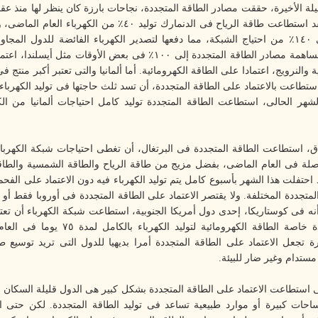
يلة الأخيرة، حققت مصادر الطاقة المتجددة، نجاحات بارزة كان ينظر لها منذ عق
درب الخيال. فقد استطاعت طاقة الرياح فى الدنمارك توليد ٤٠٪ من الك
بعض الأيام إلى ١٤٠٪ من احتياج الشبكة، مما دفعها لتصدير الكهرباء الفائضة للدول الم
أخرى وصلت مساهمة مصادر الطاقة المتجددة إلى ١٠٠٪ فى بعض الأوقات مثل أ
 والنرويج، اعتمادا على الطاقة الكهرومائية. أما ألمانيا والتى تعتبر أكبر منتج ف
ستطاعت بالاعتماد على الطاقة المتجددة، أن تسد ثلث حاجتها فى توليد الكهرباء
لشهر الحالى، استطاعت الطاقة المتجددة توليد كامل احتياجات ألمانيا من ال
 استطاعت الطاقة المتجددة فى البرتغال، أن تغطى احتياجات شبكة الكهرباء
اصلة فى العام الماضى، بفضل مزيج من طاقة الرياح والطاقة الشمسية والطاقة
د احتفلت هذا الشهر بأسبوع كامل يتم توليد الكهرباء فيه دون الاعتماد على الف
لمتجددة المختلفة. ولا يقتصر الاعتماد على الطاقة المتجددة فى أوروبا فقط أو
نه فى كوستاريكا، إحدى دول أمريكا الجنوبية، استطاعت شبكة الكهرباء أن تع
الطاقة المتجددة خاصة الطاقة الكهرومائية لتوليد الك
رة تجعل الاعتماد على الطاقة المتجددة أمرا بديهيا للدول التى تريد توسيع ط
مستدام وغير ضار للبيئة
.
ى استطاعت الاعتماد على الطاقة المتجددة بشكل كبير هى الدول قليلة السكان
احات كبيرة أو موارد طبيعية تساعد فى توليد الطاقة المتجددة. لكن حتى 