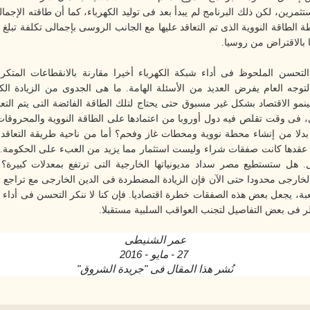
مرين، لكن ذلك البرنامج لم يبدأ بعد فى توليد الكهرباء، كما أن طاقته الإجمال
ا بالاقتراض من روسيا
.
التحسن الملحوظ فى أداء شبكة الكهرباء أخيرا مقارنة بالانقطاعات المتكر
لتوجه العام يفرض العديد من الأسئلة الهامة. ما هى الجدوى من الزيادة ال
مو الاقتصاد بشكل غير مسبوق حتى يحتاج لتلك الطاقة الفائضة التى يتم التعاقد
 فى وقت تقلص فيه دول أوروبا من اعتمادها على الطاقة النووية والمحروقات، 
بدلا من إنشاء محطة نووية ومحطات غاز وفحم؟ أما من ناحية طريقة التعاقد
 عقدها كانت صفقات شراء وليست استثمار مما يزيد من العبء على الحكومة. أم
ل. هل ستستطيع مصر سداد مديونياتها الخارجية التى ترتفع بمعدلات كبيرة
خارجى محدودا حتى الآن فإن الزيادة المضطردة فى الدين الخارجى مع تراجع م
بة، يجعل بعض هذه الصفقات خطرة اقتصاديا. فإن كنا لا ننكر التحسن فى أداء ش
 فى بعض التفاصيل لتجنب العواقب السلبية مستقبلا
.
عمر الشنيطى
27 - مايو - 2016
نُشر هذا المقال فى "جريدة الشروق
"