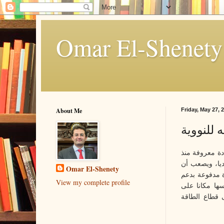
About Me
Friday, May 27, 
 للنووية
دة معروفة منذ
ديا، ويصعب أن
Omar El-Shenety
 مدفوعة بدعم
View my complete profile
سها مكانا على
٢٠٠ لتزيد من الضغوط على قطاع الطاقة