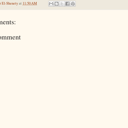
 El-Shenety
at
11:50 AM
ents:
Comment