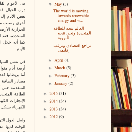
فى الأعوام القل
May
(3)
▼
The world is moving
towards renewable
energy and w...
العالم يتجه للطاقة
الحرارية الأرضية
المتجددة ونحن نتجه
المتجددة، فقد ا
للنووية
كما أنه خلال ا
تراجع اقتصادى وترقب
الأيام
.
إقليمى
April
(4)
►
فى نفس السياق،
March
(5)
►
أربعة أيام متو
أما بريطانيا فق
February
(3)
►
مصادر الطاقة ا
January
(2)
►
المتقدمة حتى أ
2015
(31)
►
2014
(34)
الإنجازات الكبي
►
الكهرباء بشكل 
2013
(34)
►
2012
(9)
►
ولعل الدول الت
الوقت لديها مس