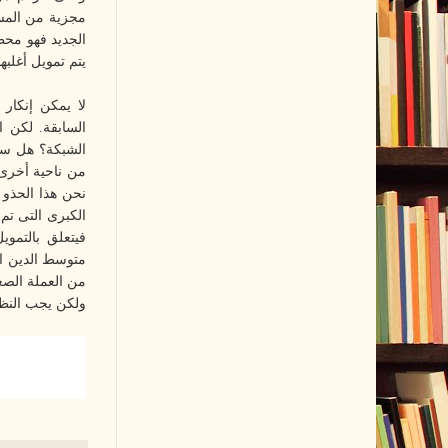
مجزية من المستث
يتم تمويل أغلبه
لا يمكن إنكار 
السابقة. لكن ا
الشبكة؟ هل سين
من ناحية أخرى،
نحن هذا الحذو 
الكبرى التى تم
فيتعلق بالتموي
متوسط الدين ال
من العملة الصع
ولكن يجب النظر