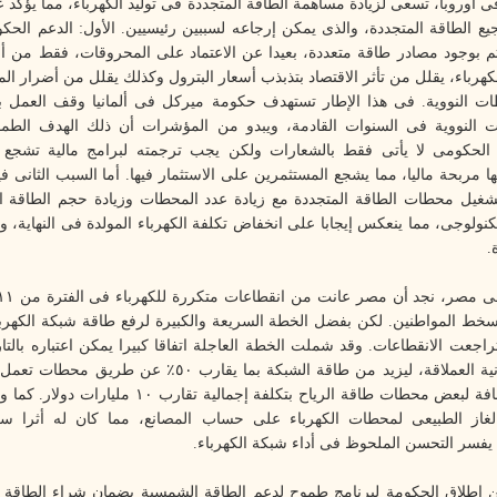
ى أوروبا، تسعى لزيادة مساهمة الطاقة المتجددة فى توليد الكهرباء، مما يؤكد
جيع الطاقة المتجددة، والذى يمكن إرجاعه لسببين رئيسيين. الأول: الدعم الحك
تم بوجود مصادر طاقة متعددة، بعيدا عن الاعتماد على المحروقات، فقط من 
كهرباء، يقلل من تأثر الاقتصاد بتذبذب أسعار البترول وكذلك يقلل من أضرار الم
ت النووية. فى هذا الإطار تستهدف حكومة ميركل فى ألمانيا وقف العمل 
 النووية فى السنوات القادمة، ويبدو من المؤشرات أن ذلك الهدف الط
 الحكومى لا يأتى فقط بالشعارات ولكن يجب ترجمته لبرامج مالية تشجع 
ا مربحة ماليا، مما يشجع المستثمرين على الاستثمار فيها. أما السبب الثانى 
شغيل محطات الطاقة المتجددة مع زيادة عدد المحطات وزيادة حجم الطاقة ا
تكنولوجى، مما ينعكس إيجابا على انخفاض تكلفة الكهرباء المولدة فى النهاية، و
.
سخط المواطنين. لكن بفضل الخطة السريعة والكبيرة لرفع طاقة شبكة الكهرب
تراجعت الانقطاعات. وقد شملت الخطة العاجلة اتفاقا كبيرا يمكن اعتباره بالت
الشركات الألمانية العملاقة، ليزيد من طاقة الشبكة بما يقارب ٥٠٪ 
بالأساس، بالإضافة لبعض محطات طاقة الرياح بتكلفة إجمالية ت
 الغاز الطبيعى لمحطات الكهرباء على حساب المصانع، مما كان له أثرا س
 يفسر التحسن الملحوظ فى أداء شبكة الكهرباء
.
 إطلاق الحكومة لبرنامج طموح لدعم الطاقة الشمسية بضمان شراء الطاقة ال