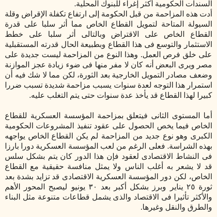
السندات الحكومية أكثر إغراء للبنوك المحلية.
أدت هذه المزاحمة من قبل الحكومة إلى ارتفاع تكفلة الإقراض وقلة
السيولة المتاحة لتمويل القطاع الخاص مما أثر سلبا على قدرة
القطاع الخاص على الاقتراض وبالتالى أثر سلبا على خطط
الاستثمار والتوسع فى هذا القطاع وبطبيعة الحال قدرته المستقبلية
على خلق فرص العمل. وهذا النوع من المزاحمة ليست جديدة على
مصر ويرى البعض أنه كان لا مفر منها فى ضوء زيادة عجز الموازنة
وضعف مصادر التمويل الخارجية بعد الثورة، لكن مما لا شك فيه أن
استمرار هذا التوجه لعدة سنوات يسبب مزاحمة شديدة تسبب ضررا
كبيرا لهذا القطاع قد يأخذ عدة سنوات حتى يتم التغلب عليه.
أما المستوى الثانى فيتعلق بمزاحمة المؤسسة العسكرية للقطاع
الخاص فيما يخص الحصول على عقود تنفيذ المشروعات الحكومية
الكبرى وهو نوع جديد من المزاحمة لم يكن القطاع الخاص يواجهه
بهذه الشراسة. فعلى الرغم من لعب المؤسسة العسكرية دورا بارزا
فى النشاط الاقتصادى لعقود فإن هذا الدور كان يتم بشكل سلس
قد لا يشعر به أغلب الناس ولا يمثل منافسة حقيقية مع القطاع
الخاص، لكن دور المؤسسة العسكرية الاقتصادى قد تزايد بشدة بعد
ثورة ٢٥ يناير وبرز بشكل أكبر بعد ٣٠ يونيو ليصبح المحور الأهم
والأكثر تأثيرا فى الاقتصاد والذى يشمل قطاعات متنوعة مثل البناء
والطرق والنقل وغيرها.