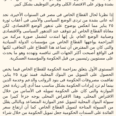
بشدة ويؤثر على الاقتصاد الكلى وفرص التوظيف بشكل كبير.
إذا نظرنا لحال القطاع الخاص فى مصر فى السنوات الأخيرة، نجد
أنه عانى بشدة من تردى الوضع السياسى والأمنى فى أعقاب ثورة
٢٥ يناير مما انعكس بوضوح على تدهور الوضع الاقتصادى. لكن
معاناة القطاع الخاص لم تتوقف عند التدهور السياسى والاقتصادى
وضبابية الوضع العام، بل إنها امتدت لتشمل صورة مركبة من
المزاحمة يواجهها القطاع الخاص من مؤسسات الدولة السيادية
والتى كان من المفترض أن تساعد هذا القطاع على التعافى، لكنها
فى الواقع أصبحت أكثر الجهات التى تنافسه وتهدده وهو ما يحدث
على مستويين رئيسيين من قبل الحكومة والمؤسسة العسكرية.
المستوى الأول يتعلق بمزاحمة الحكومة للقطاع الخاص فيما يخص
الحصول على التمويل من البنوك المحلية. فمنذ ثورة ٢٥ يناير،
تفاقمت مصروفات الحكومة فى بنود الرواتب والدعم وخدمة الدين
بينما لم تزد إيرادات الحكومة بشكل مناسب مما أدى إلى زيادة عجز
الموازنة والتى كان على الحكومة تمويله فى الأساس من خلال
الاقتراض المحلى. وهذا الاقتراض المحلى يوجه جزءا كبيرا من
سيولة البنوك المحلية لتمويل عجز الموازنة المتصاعد وبالتالى يقلل
من السيولة المتاحة لتمويل القطاع الخاص. كما أن ارتفاع سعر
الفائدة على السندات الحكومية جعل تمويل الحكومة من خلال شراء