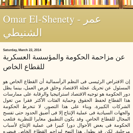
Omar El-Shenety - عمر
الشنيطي
Saturday, March 22, 2014
عن مزاحمة الحكومة والمؤسسة العسكرية
للقطاع الخاص
إن الافتراض الرئيسى فى النظم الرأسمالية أن القطاع الخاص هو
المسئول عن تحريك عجلة الاقتصاد وخلق فرص العمل، بينما يظل
دور الحكومة هو توجيه الاقتصاد استراتيجيا والرقابة على ممارسات
هذا القطاع لحفظ الحقوق وحماية الفئات الأكثر فقرا من تغول
الشركات الكبيرة. وبناء على هذا التصور، لا تنخرط الحكومة
والجهات السيادية فى عملية الإنتاج إلا فى أضيق الحدود حتى تفسح
المجال للقطاع الخاص. وقد يكون التطبيق مغايرا للنظرية فتلعب
الحكومة فى بعض الأحوال دورا كبيرا فى عملية الإنتاج لأسباب
مرحلية. لكن قد يطول هذا النهج ليزاحم القطاع الخاص فيضره