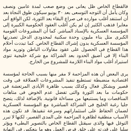
فالقطاع الخاص ظل يعانى من وضع صعب لمدة عامين ونصف
وكان يأمل أن التوجه التوسعى بعد ٣٠ يونيو سيكون طوق النجاة بعد
أن استنفد أغلب موارده فى صراع البقاء بعد الثورة، لكن الواقع أتى
مغايرا فذهب الكثير إن لم يكن أغلب العقود الحكومية الكبيرة إلى
المؤسسة العسكرية بالإسناد المباشر. كما أن المشروعات القومية
الكبرى مثل بناء مليون وحدة سكنية لمحدودى الدخل تصدرتها
المؤسسة العسكرية بدون إشراك القطاع الخاص. كما تبددت أحلام
هذا القطاع فى الحصول على عقود مقاولات الباطن وتوريد مواد
البناء إلا فى أضيق الحدود بعد الشراكة مع شركة خليجية تنوى
استيراد أغلب مواد البناء اللازمة للمشروع من الخارج.
يرى البعض أن هذه المزاحمة لا مفر منها بسبب الحاجة لمؤسسة
اقتصادية منضبطة تستطيع تنفيذ المشروعات العملاقة فى وقت
قصير وبشكل فعال وكذلك بسبب ظاهرة الأيادى المرتعشة فى
حكومات ما بعد الثورة والتى تفضل عدم الخوض فى متاهات
المناقصات وما يستتبعها من مساءلة قانونية. بالإضافة لذلك، يتضح
جليا رغبة الخليج فى الشراكة المباشرة مع المؤسسة العسكرية
لضمان الحفاظ على استثماراتهم وسرعة تنفيذها. قد تكون هذه
الأسباب منطقية لظاهرة المزاحمة على المدى القصير، لكنها لا تبرر
التوغل فيها والذى سيقتل القطاع الخاص بالتصوير البطىء ويؤثر
سلبا على قدرته على خلق فرص العمل وهو ما ينعكس فى النهاية