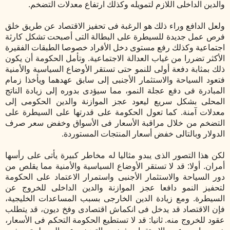
والدين الداخلى اللازم لتمويله وكذلك ارتفاع معدلات التضخم.
ولعل الدافع وراء ذلك هو الرغبة فى تحفيز الاقتصاد عن طريق خلق
فرص عمل جديدة للسيطرة على البطالة التى أصبحت تشكل كارثة
اجتماعية وكذلك رفع مستوى دخل الأفراد خصوصا الطبقات الفقيرة
الأكثر تضررا من غياب العدالة الاجتماعية. وتأمل الحكومة أن يكون
ذلك بمثابة دفعة أولى للنمو حتى تستقر الأوضاع السياسية والأمنية
فتعود السياحة والاستثمار الأجنبى إلى سابق عهدهما ويأخذا زمام
المبادرة فى دفع عجلة النمو، مما سيؤدى بدوره إلى زيادة الناتج
المحلى بشكل سريع ليعود عجز الموازنة والدين الحكومى إلى
معدلات آمنة. كما تعول الحكومة على قدرتها على السيطرة على
التضخم من خلال مراقبة الأسعار فى الأسواق وخفض سعر صرف
الدولار وبالتالى خفض أسعار المنتجات المستوردة.
لكن هذا التصور الذى يبدو مثاليا له مخاطر كبيرة يأتى على رأسها
أمران. أولا: قد لا تستقر الأوضاع السياسية والأمنية مما يقلص من
دور السياحة والاستثمار الأجنبى واستمرار الاعتماد على الحكومة
لتحفيز النمو دافعا عجز الموازنة والدين الداخلى للخروج عن
السيطرة. ومع زيادة الدين الخارجى بسبب المساعدات الخليجية،
فإن الاقتصاد قد يدخل فى انكماش اقتصادى وفخ ديون، قد يتطلب
عقود للخروج منه. ثانيا: قد لا تستطيع الحكومة التحكم فى الأسعار،