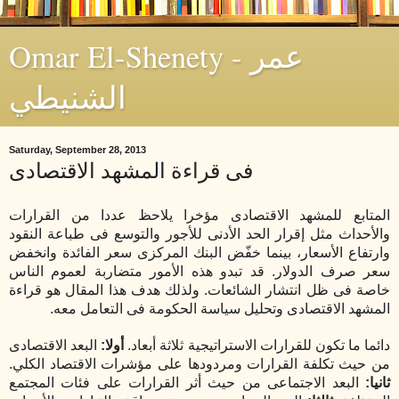
Omar El-Shenety - عمر
الشنيطي
Saturday, September 28, 2013
فى قراءة المشهد الاقتصادى
المتابع للمشهد الاقتصادى مؤخرا يلاحظ عددا من القرارات
والأحداث مثل إقرار الحد الأدنى للأجور والتوسع فى طباعة النقود
وارتفاع الأسعار، بينما خفّض البنك المركزى سعر الفائدة وانخفض
سعر صرف الدولار. قد تبدو هذه الأمور متضاربة لعموم الناس
خاصة فى ظل انتشار الشائعات. ولذلك هدف هذا المقال هو قراءة
المشهد الاقتصادى وتحليل سياسة الحكومة فى التعامل معه.
دائما ما تكون للقرارات الاستراتيجية ثلاثة أبعاد.
أولا:
البعد الاقتصادى
من حيث تكلفة القرارات ومردودها على مؤشرات الاقتصاد الكلي.
ثانيا:
البعد الاجتماعى من حيث أثر القرارات على فئات المجتمع