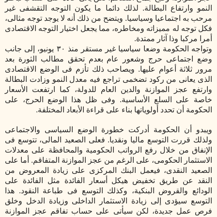
النمو وارتفاع البطالة. لذلك دائما ما يكون التوجه التقشفى غير
مرحب به اجتماعيا وسياسيا. ويتضح من ذلك أنه لا يوجد توجه مثالى،
فكل توجه له مميزاته ومخاطره، مما يجعل اختيار التوجه الاقتصادى
أمرا مركبا وذا آثار ممتدة.
وتواجه الحكومة وضعا سياسيا غير مستقر منذ ٣٠ يونيو، إلى جانب
وضع اجتماعى حرج وشعور عام بعدم تحقق مطالب الثورة بعد
مرور ثلاثة أعوام عليها. ويصاحب ذلك تأزم فى الوضع الاقتصادى
الذى يعانى من ركود تضخمى تراجع فيه معدل النمو وزادت البطالة
وارتفع عجز الموازنة والدين العام للدولة، كما ارتفعت الأسعار
خاصة على السلع الأساسية. وفى ظل هذا الوضع الحرج، على
الحكومة أن تحدد أولوياتها بناء على قراءة الأبعاد المختلفة.
ويبدو أن الحكومة أدركت خطورة الوضع السياسى والاجتماعى
ولذلك قررت التوسع ماليا ونقديا. فعلى الصعيد المالى، تتوسع فى
الإنفاق من خلال رفع الرواتب الحكومية والمحافظة على معدلات
الاستثمار الحكومى، على الرغم من عجز الموازنة المتفاقم. أما على
الصعيد النقدى، فيعمل البنك المركزى على زيادة المعروض من
النقد عن طريق تخفيض هيكل أسعار الفائدة مثل الفائدة على
الودائع والقروض البنكية، وكذلك التوسع فى طباعة النقود. هذا
التوسع سيؤدى إلى زيادة الاستثمار الداخلى وزيادة الدخل وخلق
فرص عمل جديدة، لكن سيأتى على حساب تفاقم عجز الموازنة