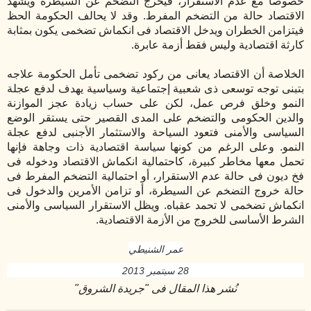
خصوصا مع عدم الاستقرار، فيخرج التضخم عن السيطرة ويشهد
الاقتصاد حالة من التضخم المفرط. وقد لا يحالف الحكومة الحظ
فيتزامن الخطران ويدخل الاقتصاد فى انكماش تضخمى يكون بمثابة
كارثة اقتصادية وليس فقط أزمة عابرة.
الخلاصة أن الاقتصاد يعانى من ركود تضخمى تأمل الحكومة علاجه
بتبنى توجه توسعى ذى شعبية إجتماعية وسياسية يهدف لدفع عجلة
النمو وخلق فرص عمل، لكن على حساب زيادة عجز الموازنة
والدين الحكومى والتضخم على المدى القصير حتى يستقر الوضع
السياسى والأمنى فتعود السياحة والاستثمار الأجنبى لدفع عجلة
النمو. وعلى الرغم من كونها سياسة اقتصادية ذات وجاهة فإنها
تحمل معها مخاطر كبيرة، كاحتمالية انكماش الاقتصاد ودخوله فى
فخ ديون فى حالة عدم الاستقرار، أو احتمالية التضخم المفرط فى
حالة خروج التضخم عن السيطرة، أو تزامن الأمرين والدخول فى
انكماش تضخمى لا تحمد عقباه. ويظل الاستقرار السياسى والأمنى
الشرط الأساسى للخروج من الأزمة الاقتصادية.
عمر الشنيطي
28 سبتمبر
2013
نُشر هذا المقال فى "جريدة الشروق
"