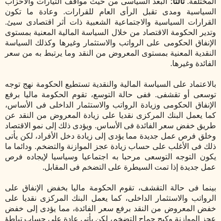
المختلفة.
ثالثا:
البعد السياسى من حيث مواقف التيارات والأحزاب
السياسية ومدى تقبل الرأى العام للقرارات. وعادة ما تكون
القرارات السياسية والاجتماعية الشعبية ذات أثر اقتصادى سيئ.
وتدير الحكومة الاقتصاد من خلال السياسة المالية المعنية بمستوى
الإنفاق الحكومى على الرواتب والاستثمار وغيرها وكذلك السياسة
النقدية المعنية بمستوى المعروض من النقد وما يرتبط به من سعر
الفائدة وغيرها.
بالاعتماد على السياسة المالية والنقدية تستطيع الحكومة نهج توجه
توسعى أو تقشفى. ففى حالة التوسع، تقوم الحكومة ماليا برفع
الإنفاق الحكومى وزيادة الرواتب والاستثمار الداخلى فى الأساس،
كما يعمل البنك المركزى نقديا على زيادة المعروض من النقد عن
طريق خفض سعر الفائدة فى الأساس. ويؤدى ذلك إلى نمو الاقتصاد
وخلق فرص عمل جديدة مما يؤدى إلى زيادة دخل الأفراد، لكن يأتى
ذلك فى الأغلب على حساب زيادة عجز الموازنة والتضخم. ودائما ما
يكون التوجه التوسعى مرحبا به اجتماعيا وسياسيا لإيجاده فرص
عمل جديدة إذا تمت السيطرة على التضخم فى المقابل.
بينما فى حالة التقشف، تقوم الحكومة ماليا بخفض الإنفاق على
الرواتب والاستثمار الداخلى، كما يعمل البنك المركزى نقديا على
خفض المعروض من النقد برفع سعر الفائدة، مما يؤدى إلى خفض
عجز الموازنة وكبح جماح التضخم، لكن يأتى عادة على حساب تباطؤ