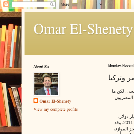
About Me
Monday, Novemb
ر وتركيا
يجى. لكن ما
 المصريون
Omar El-Shenety
View my complete profile
 سنجد ان إجمالى الناتج المحلى لعام 2011 بلغ حوالى 760 مليار دولار،
وبذلك يكون متوسط دخل الفرد السنوى 14.400 دولار سنوياً طبقاً للتقارير الرسمية لعام 2011. وقد
ن 6-8% سنوياً وانخفض عجز الموازنة