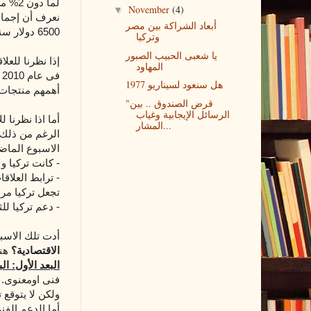
لما د
November
(4)
▼
أبعاد الشراكة بين مصر
6500 دولار سنويا. وبذلك فحجم الاقتصاد التركى يمثل حوالى 3 أضعاف حجم الاقتصاد المصرى.
وتركيا
يا شعبى الحبيب الصبور
المهاود
فى عام 2010 أهمهم منتجات حديد وصلب
هل سنعود لسيناريو 1977
أهمهم منتجات ز
"قرض الصندوق .. بين
الرسائل الإيجابية وغياب
المشار...
الرغم من ذلك،
الاسبوع الماضى
- كانت تركيا و
- ترابط العلاق
تجعل تركيا مرج
- دعم تركيا لل
أدت تلك الاسبا
الاقتصادية؟
هنا
البعد الأول: ا
فنى اومعنوى. 
ولكن لا يتوقع 
أما الدعم الف