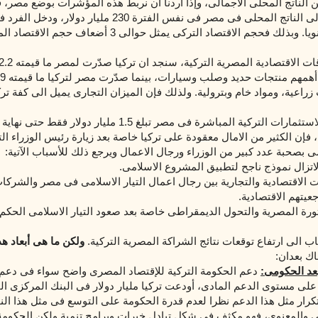
ون 2% من الناتج المحلى الاجمالى، وإذا أردنا ان نربط هذه المؤشرات بوضع مصر،
نعرف أن إجمالى الناتج المحلى فى مصر فى نفس الفترة 230 مليار 
راعية، ومواد خام وبترولية. ولذلك فإن الميزان التجارى يميل الى كفة ترك
 فإن الكثير من الامال معقودة على تركيا خاصة بعد زيارة رئيس الوزراء ا
 بصحبة عدد كبير من الوزراء ورجال الاعمال ويرجع ذلك للأسباب الآتية:
لاتزال نموذج ناجح لتطبيق المشروع الاسلامى.
ات الاقتصادية والتجارية بين رجال اعمال التيار الاسلامى فى مصر والشركات
عيتهم الاقتصادية.
ثورة المصرية والتحول الديمقراطى خاصة بعد صعود التيار الاسلامى الحكم.
ب الى ارتفاع توقعات نتائج الشراكة المصرية التركية.
ولكن ما هى أبعاد هذ
ك بعدان:
لبعد الحكومى:
دعم الحكومة التركية للإقتصاد المصرى واضح سواء فى دعم 
على مستوى الدعم المادى، أودعت تركيا مليار دولار فى البنك المركزى ا
تكرار مثل هذا الدعم نظرا لعدم قدرة الحكومة على التوسع فى مثل هذا الن
نى والمعنوى، فهو مكثف فى شكل تبادل خبرات وبرامج تنمية ولكن الحكومة