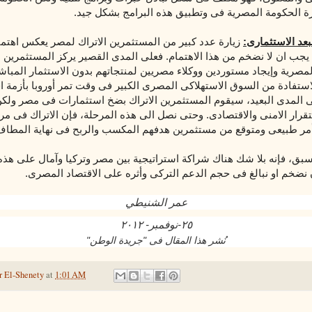
ة الحكومة المصرية فى وتطبيق هذه البرامج
بشكل جيد.
لبعد الاستثمارى:
زيارة عدد كبير من المستثمرين الاتراك لمصر يعكس اهتم
جب ان لا نضخم من هذا الاهتمام. فعلى المدى القصير يركز المستثمرين ا
لمصرية وإيجاد مستوردين ووكلاء مصريين لمنتجاتهم بدون الاستثمار المبا
ستفادة من السوق الاستهلاكى المصرى الكبير فى وقت تمر أوروبا بأزمة ا
ى المدى البعيد، سيقوم المستثمرين الاتراك بضخ استثمارات فى مصر ولك
تقرار الامنى والاقتصادى. وحتى نصل الى هذه المرحلة، فإن الاتراك فى مر
مر طبيعى ومتوقع من مستثمرين هدفهم المكسب والربح فى نهاية المطاف
 سبق، فإنه بلا شك هناك شراكة استراتيجية بين مصر وتركيا وآمال على هذه
 نضخم او نبالغ فى حجم الدعم التركى وأثره على الاقتصاد المصرى.
عمر الشنيطي
٢٥
-
نوفمبر
- ٢٠١
٢
نُشر هذا المقال فى "جريدة الوطن"
 El-Shenety
at
1:01 AM