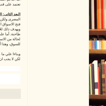
تعتمد على قدر
البعد الثانى: ا
المصرى ولكن ي
فتح الاسواق ا
ويهدف ذلك للا
طاحنة. أما عل
لحالة من الاس
للسوق، وهذا أ
وبناءا علي ما
لكن لا يجب ان